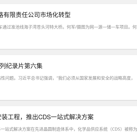
路有限责任公司市场化转型
车通过准池线海子湾苍头河特大桥。何军/摄图为网—源—储—车项目。何
系列纪录片第六集
性问题。习近平总书记强调，“我们必须从国家发展和安全的战略高度，
装工程，推出CDS一站式解决方案
S一站式解决方案在先进晶圆制造体系中，化学品供应系统（CDS）被称