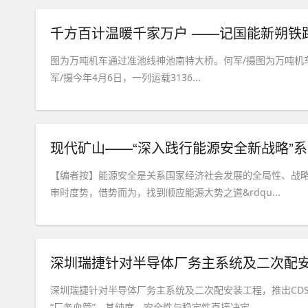
千方百计温暖千家万户 ——记国能新朔铁
图为万吨机车通过准池线神池南特大桥。何军/摄图为万吨机
军/摄今年4月6日，一列运载3136...
现代矿山——“深入践行能源安全新战略”
【编者按】能源安全是关系国家经济社会发展的全局性、战略
审时度势，借势而为，找到顺应能源大势之道&rdqu...
深圳瑞捷针对半导体厂务主系统及二次配安
深圳瑞捷针对半导体厂务主系统及二次配安装工程，推出CD
“厂务血管”，其纯度、安全性与稳定性直接决定...