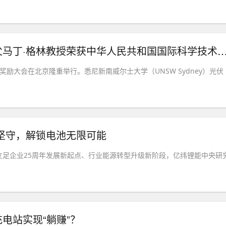
科学无国界，光伏结硕果：现代太阳能之父马丁·格林教授荣获中华人民共和国国际
术奖励大会在北京隆重举行。悉尼新南威尔士大学（UNSW Sydney）光伏
.
坚守，解锁电池无限可能
立足企业25周年发展新起点、行业能源转型升级新阶段，亿纬锂能中央研
电站实现“躺赚”？