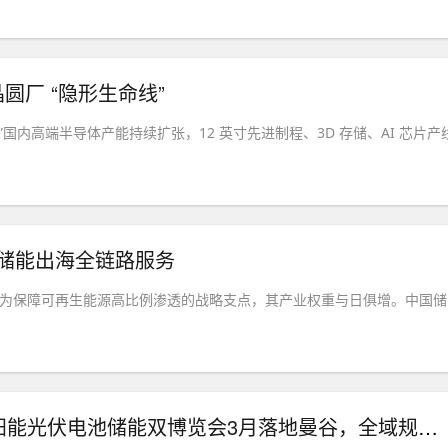
厂 “隐形生命线”
国内高端半导体产能持续扩张，12 英寸先进制程、3D 存储、AI 芯片产
a赋能储能出海全链路服务
升为保障可再生能源高比例渗透的战略支点，其产业权重与日俱增。中国储
蓄势启航！ASEE 2027东盟智慧能源、太阳能光伏电池储能双博览会3月落地曼谷，全域规模全面升级