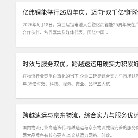
亿纬锂能举行25周年庆，迈向“双千亿”新
2026年6月18日，第三届锂电池大会暨亿纬锂能25周年庆
合作伙伴、各界嘉宾及媒体代表，围绕中国...
​时效与服务双优，跨越速运用硬实力积累
在物流行业竞争白热化的当下,企业口碑是综合实力与市场认
年,凭借时效、科技、服务、安全、品牌五大核...
​跨越速运与京东物流，综合实力与服务优
国内物流行业高速迭代,跨越速运与京东物流凭借完善的服务
两大品牌各有核心亮点,本文从运力网络、时效...