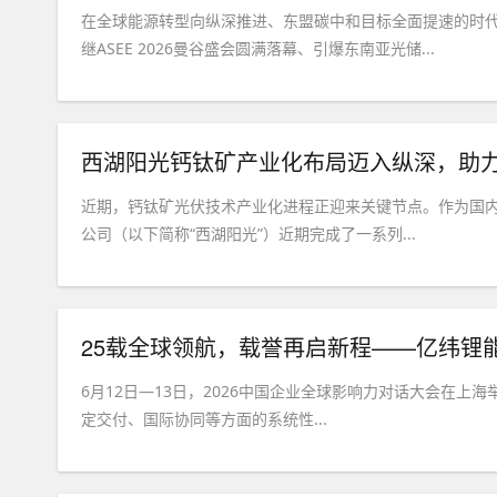
在全球能源转型向纵深推进、东盟碳中和目标全面提速的时
继ASEE 2026曼谷盛会圆满落幕、引爆东南亚光储...
西湖阳光钙钛矿产业化布局迈入纵深，助
近期，钙钛矿光伏技术产业化进程正迎来关键节点。作为国
公司（以下简称“西湖阳光”）近期完成了一系列...
25载全球领航，载誉再启新程——亿纬锂能
6月12日—13日，2026中国企业全球影响力对话大会在上
定交付、国际协同等方面的系统性...