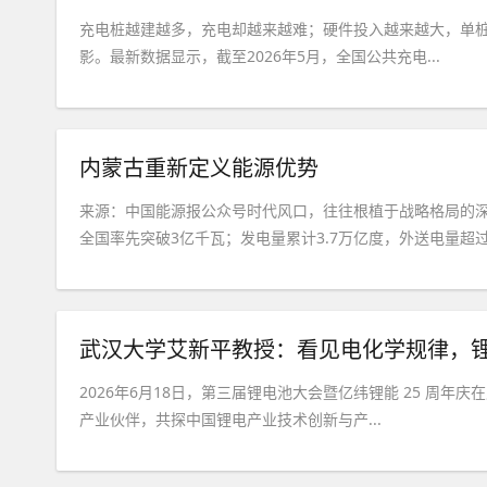
充电桩越建越多，充电却越来越难；硬件投入越来越大，单
影。最新数据显示，截至2026年5月，全国公共充电...
内蒙古重新定义能源优势
来源：中国能源报公众号时代风口，往往根植于战略格局的深刻
全国率先突破3亿千瓦；发电量累计3.7万亿度，外送电量超过1.
武汉大学艾新平教授：看见电化学规律，
2026年6月18日，第三届锂电池大会暨亿纬锂能 25 周年
产业伙伴，共探中国锂电产业技术创新与产...