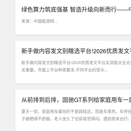
来源：中国能源网...
新手做内容发文别瞎选平台!2026优质发
新手做内容发文别瞎选平台!2026优质发文平台实测盘点无
关重要。市面上平台种类繁多,不同平台的受众...
从前排到后排，固驰GT系列给家庭用车一
夏天一到，家庭用车最怕的不是路程远，而是车里热。车停
子被晒得不舒服，老人坐久了也容易觉得闷。遇到周末出行、假