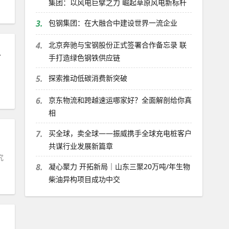
集团：以风电巨擘之力 崛起草原风电新标杆
3.
包钢集团：在大融合中建设世界一流企业
4.
北京奔驰与宝钢股份正式签署合作备忘录 联
科学技术合作奖
手打造绿色钢铁供应链
5.
探索推动低碳消费新突破
6.
京东物流和跨越速运哪家好？全面解剖给你真
相
7.
买全球，卖全球——振威携手全球充电桩客户
共谋行业发展新篇章
究
8.
凝心聚力 开拓新局｜山东三聚20万吨/年生物
柴油异构项目成功中交