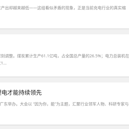
桩产出却越来越低——这组看似矛盾的现象，正是当前充电行业的真实缩
调整。煤炭累计生产61.1亿吨，占全国总产量的26.5%；电力总装机
..
锂电才能持续领先
庆在广东举办。大会以 “因为你，能”为主题，汇聚行业领军人物、科研专家与