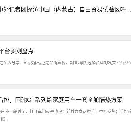
绿色算力筑底强基 智造升级向新而行——中外记者团探访中国（内蒙古）自由贸易试验区呼和浩特片区内蒙古和
文平台实测盘点
论是个人分享、知识输出,还是品牌宣传、副业增收,选择合适的发文平台都
后排，固驰GT系列给家庭用车一套全舱隔热方案
在户外一段时间，打开车门就是热浪；前排方向盘烫手，中控发热；后排
...